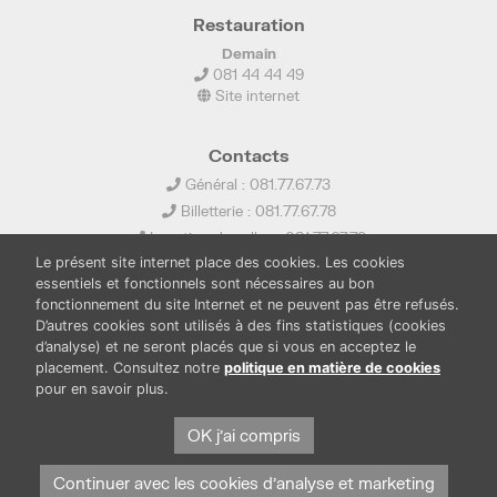
Restauration
Demain
081 44 44 49
Site internet
Contacts
Général : 081.77.67.73
Billetterie : 081.77.67.78
Location de salles : 081.77.67.79
Le présent site internet place des cookies. Les cookies
info@ledelta.be
essentiels et fonctionnels sont nécessaires au bon
fonctionnement du site Internet et ne peuvent pas être refusés.
D’autres cookies sont utilisés à des fins statistiques (cookies
d’analyse) et ne seront placés que si vous en acceptez le
placement. Consultez notre
politique en matière de cookies
pour en savoir plus.
PUBLICATIONS
LOCATION DE SALLES
PRESSE
BOUTIQUE
FONDS THIRIONET
OK j'ai compris
Continuer avec les cookies d'analyse et marketing