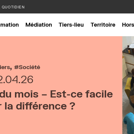
E QUOTIDIEN
mation
Médiation
Tiers-lieu
Territoire
Hor
,
iers
Société
2.04.26
du mois – Est-ce facile
 la différence ?