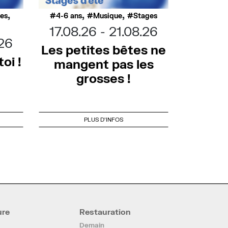
,
,
,
ues
4-6 ans
Musique
Stages
17.08.26
21.08.26
.26
Les petites bêtes ne
oi !
mangent pas les
grosses !
PLUS D'INFOS
ure
Restauration
Demain