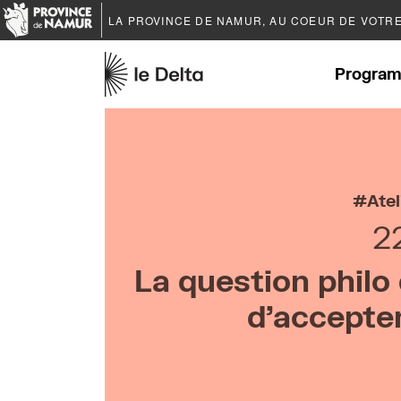
LA PROVINCE DE
NAMUR
, AU COEUR DE VOTR
Program
Atel
2
La question philo 
d’accepter