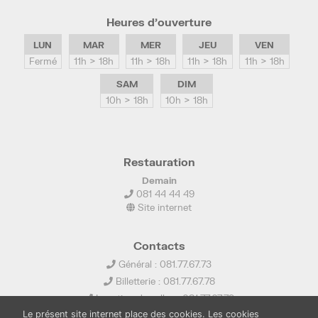
Heures d’ouverture
LUN
MAR
MER
JEU
VEN
Fermé
11h > 18h
11h > 18h
11h > 18h
11h > 18h
SAM
DIM
10h > 18h
10h > 18h
Restauration
Demain
081 44 44 49
Site internet
Contacts
Général : 081.77.67.73
Billetterie : 081.77.67.78
Location de salles : 081.77.67.79
Le présent site internet place des cookies. Les cookies
info@ledelta.be