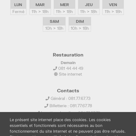
LUN
MAR
MER
JEU
VEN
Fermé
11h > 18h
11h > 18h
11h > 18h
11h > 18h
SAM
DIM
10h > 18h
10h > 18h
Restauration
Demain
081 44 44 49
Site internet
Contacts
Général : 081.77.67.73
Billetterie : 081.77.67.78
Location de salles : 081.77.67.79
Le présent site internet place des cookies. Les cookies
info@ledelta.be
essentiels et fonctionnels sont nécessaires au bon
fonctionnement du site Internet et ne peuvent pas être refusés.