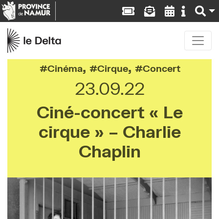
,
,
Cinéma
Cirque
Concert
23.09.22
Ciné-concert « Le
cirque » – Charlie
Chaplin