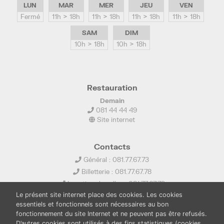
LUN
MAR
MER
JEU
VEN
Fermé
11h > 18h
11h > 18h
11h > 18h
11h > 18h
SAM
DIM
10h > 18h
10h > 18h
Restauration
Demain
081 44 44 49
Site internet
Contacts
Général : 081.77.67.73
Billetterie : 081.77.67.78
Location de salles : 081.77.67.79
Le présent site internet place des cookies. Les cookies
info@ledelta.be
essentiels et fonctionnels sont nécessaires au bon
fonctionnement du site Internet et ne peuvent pas être refusés.
D’autres cookies sont utilisés à des fins statistiques (cookies