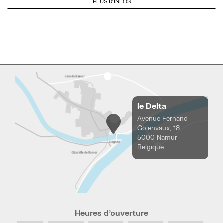
PLUS D'INFOS
le Delta
Avenue Fernand
Golenvaux, 18
5000 Namur
Belgique
Heures d’ouverture