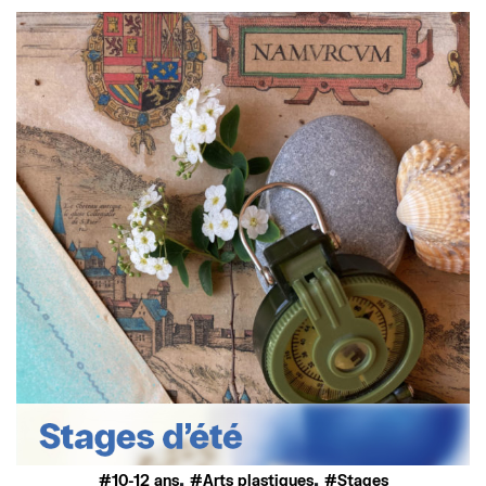
,
,
10-12 ans
Arts plastiques
Stages