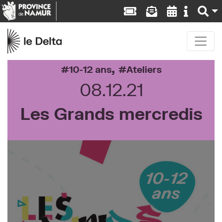
,
10-12 ans
Ateliers
08.12.21
Les Grands mercredis