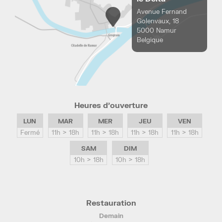
Avenue Fernand
Golenvaux, 18
5000 Namur
Belgique
Heures d’ouverture
LUN
MAR
MER
JEU
VEN
Fermé
11h > 18h
11h > 18h
11h > 18h
11h > 18h
SAM
DIM
10h > 18h
10h > 18h
Restauration
Demain