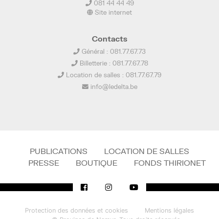
081 44 44 49
Site internet
Contacts
Général : 081.77.67.73
Billetterie : 081.77.67.78
Location de salles : 081.77.67.79
info@ledelta.be
PUBLICATIONS
LOCATION DE SALLES
PRESSE
BOUTIQUE
FONDS THIRIONET
Protection des données et cookies
Mentions légales