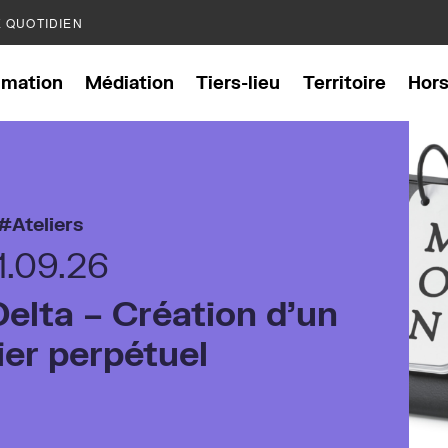
E QUOTIDIEN
mation
Médiation
Tiers-lieu
Territoire
Hor
Ateliers
1.09.26
elta – Création d’un
ier perpétuel