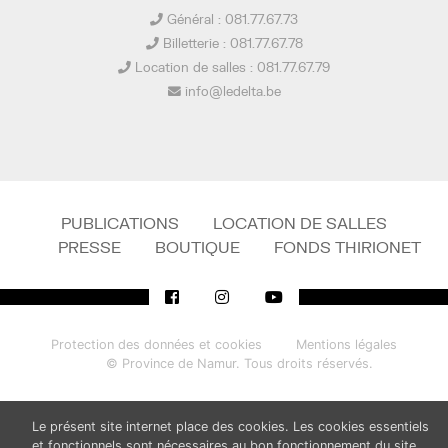
Général : 081.77.67.73
Billetterie : 081.77.67.78
Location de salles : 081.77.67.79
info@ledelta.be
PUBLICATIONS
LOCATION DE SALLES
PRESSE
BOUTIQUE
FONDS THIRIONET
Protection des données et cookies
Mentions légales
© Province de Namur. Tous droits réservés.
Le présent site internet place des cookies. Les cookies essentiels
et fonctionnels sont nécessaires au bon fonctionnement du site