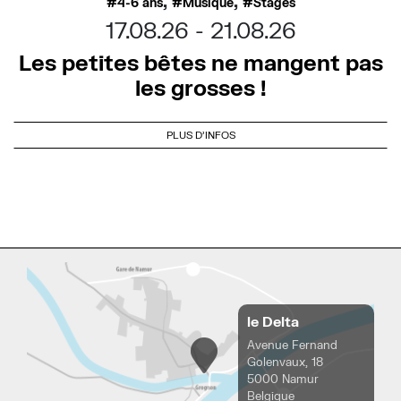
,
,
4-6 ans
Musique
Stages
17.08.26
21.08.26
Les petites bêtes ne mangent pas
les grosses !
PLUS D'INFOS
le Delta
Avenue Fernand
Golenvaux, 18
5000 Namur
Belgique