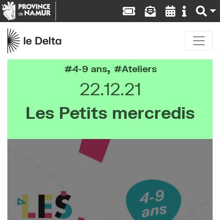
,
4-9 ans
Ateliers
22.12.21
Les Petits mercredis