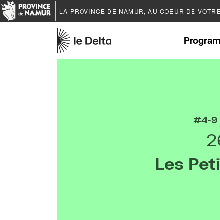
LA PROVINCE DE
NAMUR
, AU COEUR DE VOTR
Program
4-9
2
Les Pet