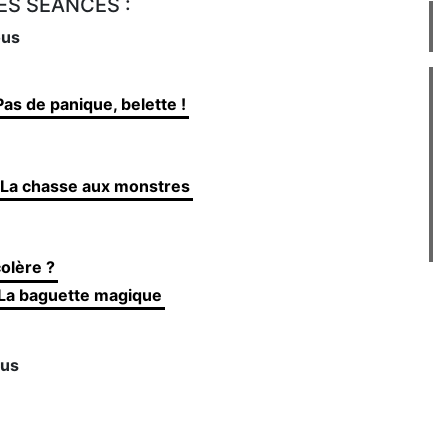
S SÉANCES :
ous
as de panique, belette !
 La chasse aux monstres
colère ?
 La baguette magique
ous