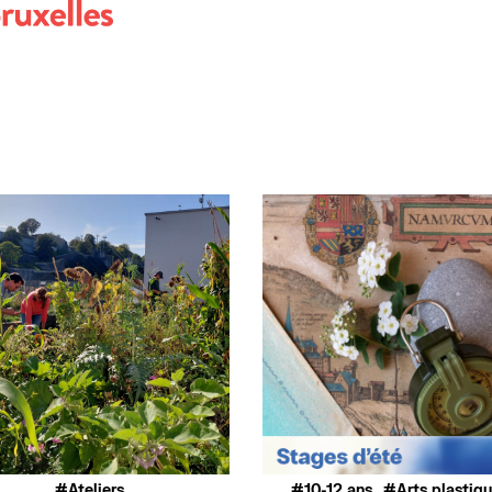
,
Ateliers
10-12 ans
Arts plastiq