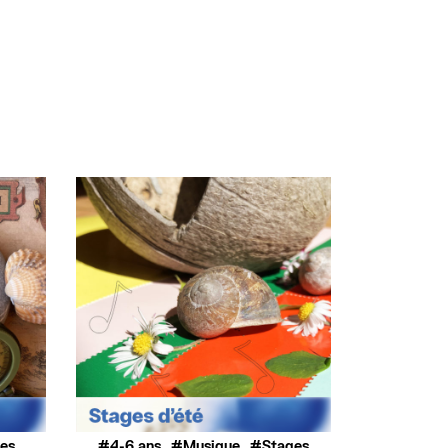
,
,
,
ues
4-6 ans
Musique
Stages