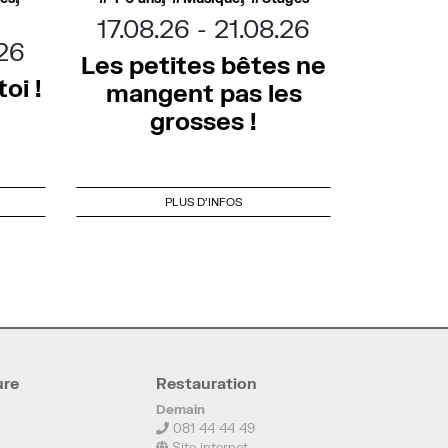
17.08.26
21.08.26
.26
Les petites bêtes ne
oi !
mangent pas les
grosses !
PLUS D'INFOS
ure
Restauration
Demain
081 44 44 49
Site internet