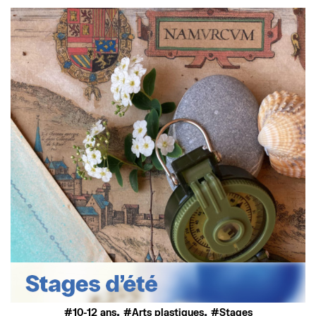
,
,
10-12 ans
Arts plastiques
Stages