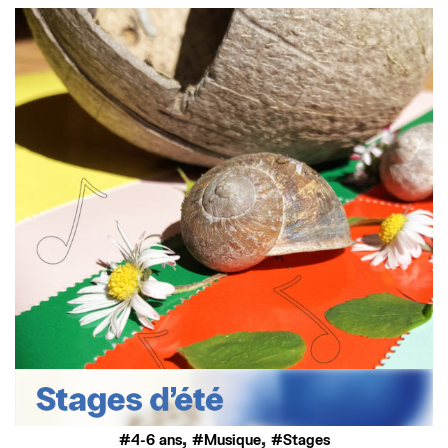
,
,
4-6 ans
Musique
Stages