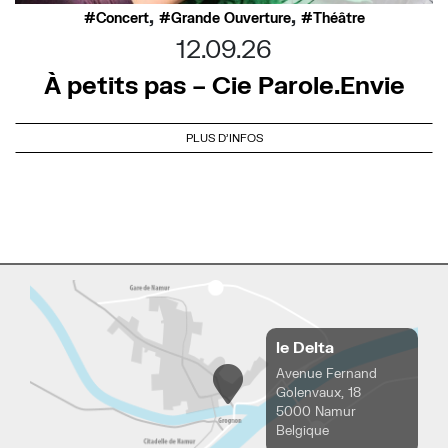
,
,
Concert
Grande Ouverture
Théâtre
12.09.26
À petits pas – Cie Parole.Envie
PLUS D'INFOS
le Delta
Avenue Fernand
Golenvaux, 18
5000 Namur
Belgique