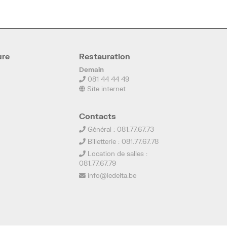
ure
Restauration
Demain
081 44 44 49
Site internet
Contacts
Général : 081.77.67.73
Billetterie : 081.77.67.78
Location de salles :
081.77.67.79
info@ledelta.be