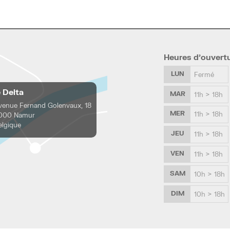
Heures d’ouvert
LUN
Fermé
e Delta
MAR
11h > 18h
venue Fernand Golenvaux, 18
MER
11h > 18h
000 Namur
elgique
JEU
11h > 18h
VEN
11h > 18h
SAM
10h > 18h
DIM
10h > 18h