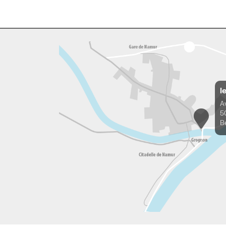
l
A
5
B