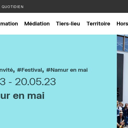
E QUOTIDIEN
mation
Médiation
Tiers-lieu
Territoire
Hor
,
,
nvité
Festival
Namur en mai
23
20.05.23
ur en mai