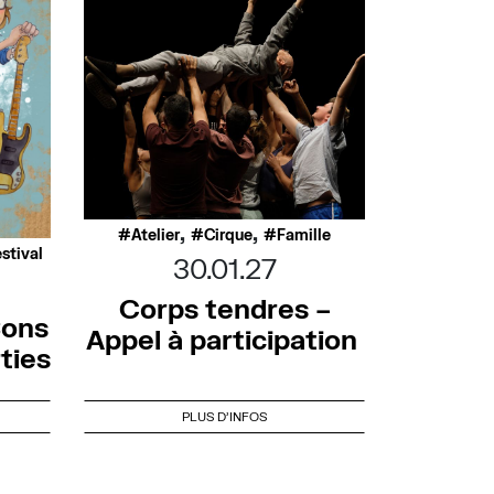
,
,
Atelier
Cirque
Famille
stival
30.01.27
Corps tendres –
Sons
Appel à participation
rties
PLUS D'INFOS