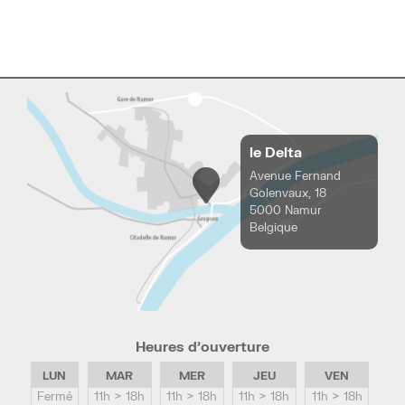
le Delta
Avenue Fernand
Golenvaux, 18
5000 Namur
Belgique
Heures d’ouverture
LUN
MAR
MER
JEU
VEN
Fermé
11h > 18h
11h > 18h
11h > 18h
11h > 18h