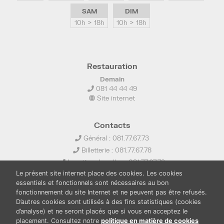
SAM
DIM
10h > 18h
10h > 18h
Restauration
Demain
081 44 44 49
Site internet
Contacts
Général : 081.77.67.73
Billetterie : 081.77.67.78
Location de salles : 081.77.67.79
Le présent site internet place des cookies. Les cookies
info@ledelta.be
essentiels et fonctionnels sont nécessaires au bon
fonctionnement du site Internet et ne peuvent pas être refusés.
D’autres cookies sont utilisés à des fins statistiques (cookies
d’analyse) et ne seront placés que si vous en acceptez le
placement. Consultez notre
politique en matière de cookies