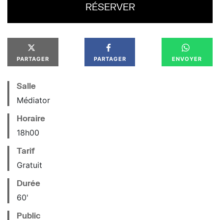
RÉSERVER
PARTAGER
PARTAGER
ENVOYER
Salle
Médiator
Horaire
18
h
00
Tarif
Gratuit
Durée
60'
Public