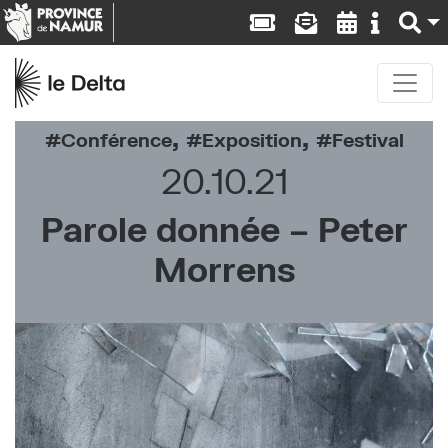
,
,
Conférence
Exposition
Festival
20.10.21
Parole donnée – Peter
Morrens