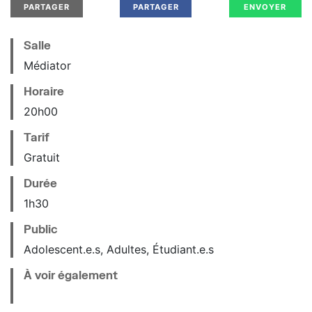
PARTAGER
PARTAGER
ENVOYER
Salle
Médiator
Horaire
20
h
00
Tarif
Gratuit
Durée
1h30
Public
Adolescent.e.s, Adultes, Étudiant.e.s
À voir également