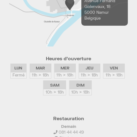
Avenue Fernand
Golenvaux, 18
5000 Namur
Belgique
Heures d’ouverture
LUN
MAR
MER
JEU
VEN
Fermé
11h > 18h
11h > 18h
11h > 18h
11h > 18h
SAM
DIM
10h > 18h
10h > 18h
Restauration
Demain
081 44 44 49