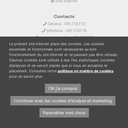
Site internet
Contacts
Général : 081.77.67.73
Billetterie : 081.77.67.78
Location de salles : 081.77.67.79
Le présent site internet place des cookies. Les cookies
info@ledelta.be
essentiels et fonctionnels sont nécessaires au bon
fonctionnement du site Internet et ne peuvent pas être refusés.
D’autres cookies sont utilisés à des fins statistiques (cookies
d’analyse) et ne seront placés que si vous en acceptez le
placement. Consultez notre
politique en matière de cookies
pour en savoir plus.
PUBLICATIONS
LOCATION DE SALLES
OK j'ai compris
PRESSE
BOUTIQUE
FONDS THIRIONET
Continuer avec les cookies d'analyse et marketing
Paramétrer mes choix
Protection des données et cookies
Mentions légales
© Province de Namur. Tous droits réservés.