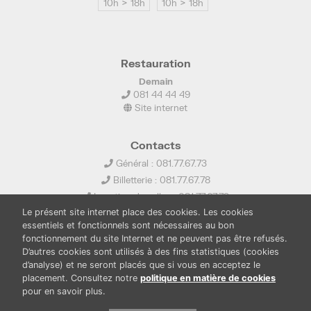
10h > 18h
10h > 18h
Restauration
Demain
081 44 44 49
Site internet
Contacts
Général : 081.77.67.73
Billetterie : 081.77.67.78
Location de salles : 081.77.67.79
Le présent site internet place des cookies. Les cookies
info@ledelta.be
essentiels et fonctionnels sont nécessaires au bon
fonctionnement du site Internet et ne peuvent pas être refusés.
D’autres cookies sont utilisés à des fins statistiques (cookies
d’analyse) et ne seront placés que si vous en acceptez le
placement. Consultez notre
politique en matière de cookies
pour en savoir plus.
PUBLICATIONS
LOCATION DE SALLES