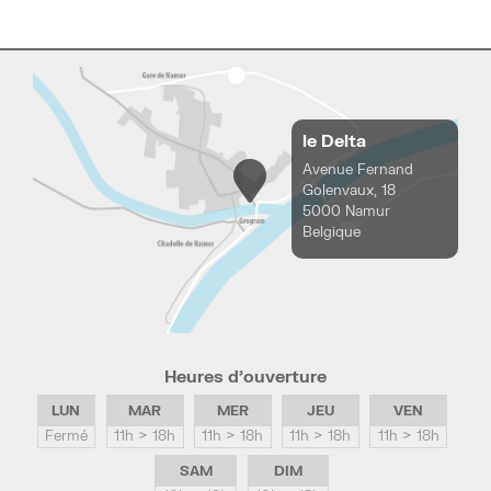
le Delta
Avenue Fernand
Golenvaux, 18
5000 Namur
Belgique
Heures d’ouverture
LUN
MAR
MER
JEU
VEN
Fermé
11h > 18h
11h > 18h
11h > 18h
11h > 18h
SAM
DIM