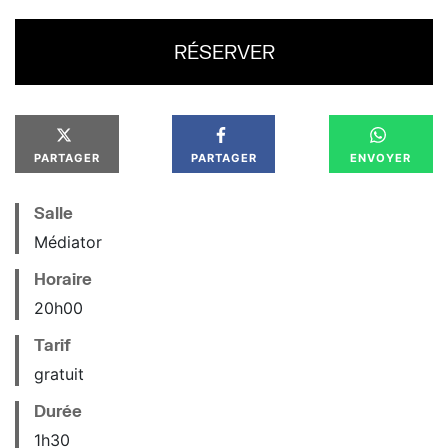
RÉSERVER
PARTAGER
PARTAGER
ENVOYER
Salle
Médiator
Horaire
20
h
00
Tarif
gratuit
Durée
1h30