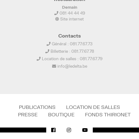
Demain
081 44 44 49
Site internet
Contacts
Général : 081.77.67.73
Billetterie : 081.77.67.78
Location de salles : 081.77.67.79
info@ledelta.be
PUBLICATIONS
LOCATION DE SALLES
PRESSE
BOUTIQUE
FONDS THIRIONET