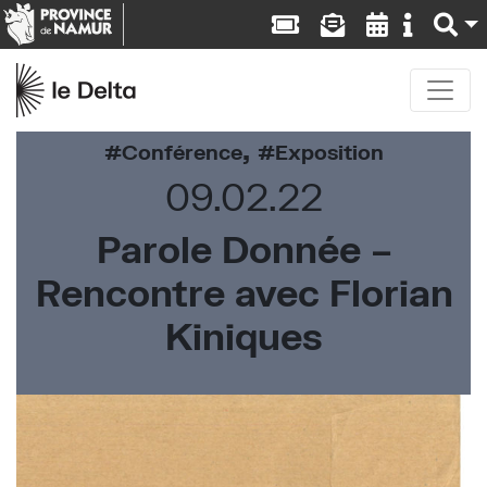
,
Conférence
Exposition
09.02.22
Parole Donnée –
Rencontre avec Florian
Kiniques