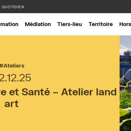
E QUOTIDIEN
mation
Médiation
Tiers-lieu
Territoire
Hor
Ateliers
2.12.25
 et Santé – Atelier land
art