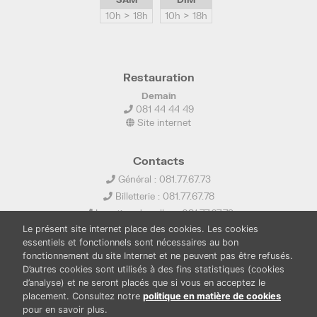
10h > 18h
10h > 18h
Restauration
Demain
081 44 44 49
Site internet
Contacts
Général : 081.77.67.73
Billetterie : 081.77.67.78
Location de salles : 081.77.67.79
Le présent site internet place des cookies. Les cookies
info@ledelta.be
essentiels et fonctionnels sont nécessaires au bon
fonctionnement du site Internet et ne peuvent pas être refusés.
D’autres cookies sont utilisés à des fins statistiques (cookies
d’analyse) et ne seront placés que si vous en acceptez le
placement. Consultez notre
politique en matière de cookies
pour en savoir plus.