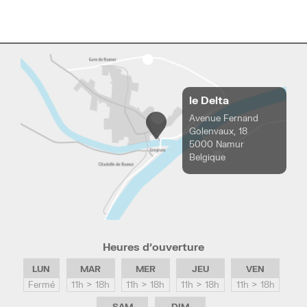
le Delta
Avenue Fernand
Golenvaux, 18
5000 Namur
Belgique
Heures d’ouverture
LUN
MAR
MER
JEU
VEN
Fermé
11h > 18h
11h > 18h
11h > 18h
11h > 18h
SAM
DIM