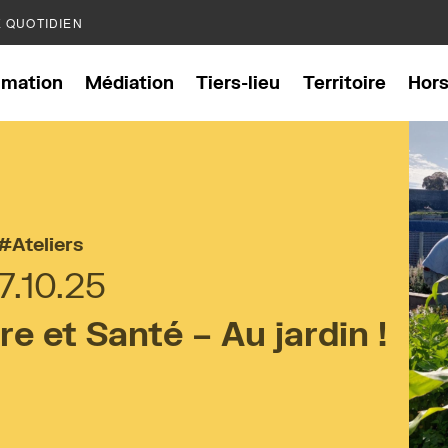
E QUOTIDIEN
mation
Médiation
Tiers-lieu
Territoire
Hor
Ateliers
7.10.25
 et Santé – Au jardin !