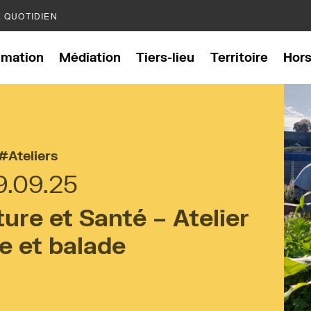
E QUOTIDIEN
mation
Médiation
Tiers-lieu
Territoire
Hor
Ateliers
9.09.25
re et Santé – Atelier
e et balade