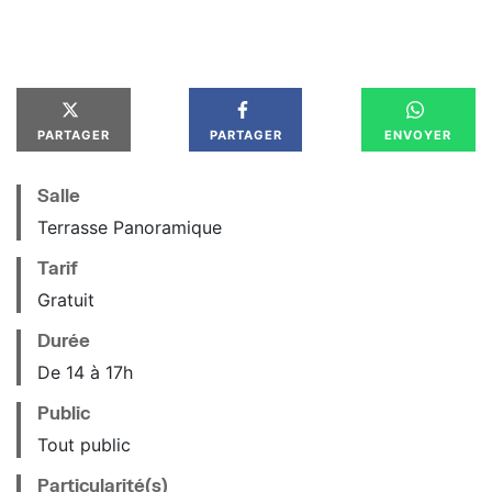
PARTAGER
PARTAGER
ENVOYER
Salle
Terrasse Panoramique
Tarif
Gratuit
Durée
De 14 à 17h
Public
Tout public
Particularité(s)