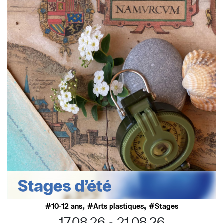
,
,
10-12 ans
Arts plastiques
Stages
17.08.26
21.08.26