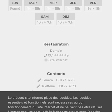
LUN
MAR
MER
JEU
VEN
Fermé
11h > 18h
11h > 18h
11h > 18h
11h > 18h
SAM
DIM
10h > 18h
10h > 18h
Restauration
Demain
081 44 44 49
Site internet
Contacts
Général : 081.77.67.73
Billetterie : 081.77.67.78
Location de salles : 081.77.67.79
Le présent site internet place des cookies. Les cookies
info@ledelta.be
essentiels et fonctionnels sont nécessaires au bon
fonctionnement du site Internet et ne peuvent pas être refusés.
D’autres cookies sont utilisés à des fins statistiques (cookies