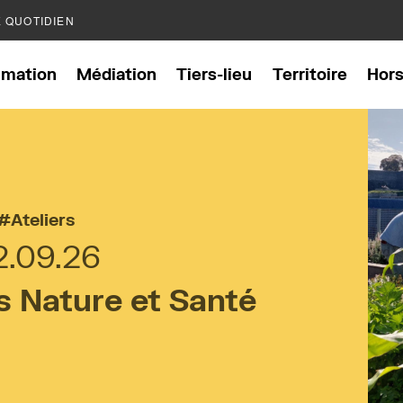
E QUOTIDIEN
mation
Médiation
Tiers-lieu
Territoire
Hor
Ateliers
2.09.26
 Nature et Santé