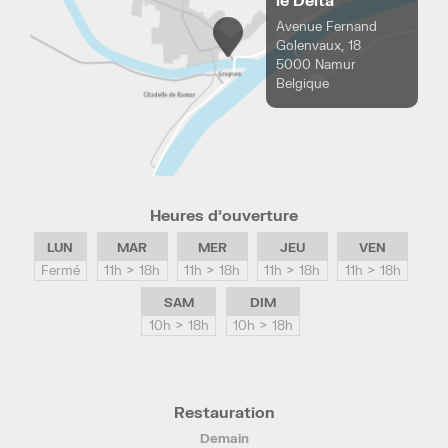
le Delta
Avenue Fernand
Golenvaux, 18
5000 Namur
Belgique
Heures d’ouverture
LUN
MAR
MER
JEU
VEN
Fermé
11h > 18h
11h > 18h
11h > 18h
11h > 18h
SAM
DIM
10h > 18h
10h > 18h
Restauration
Demain