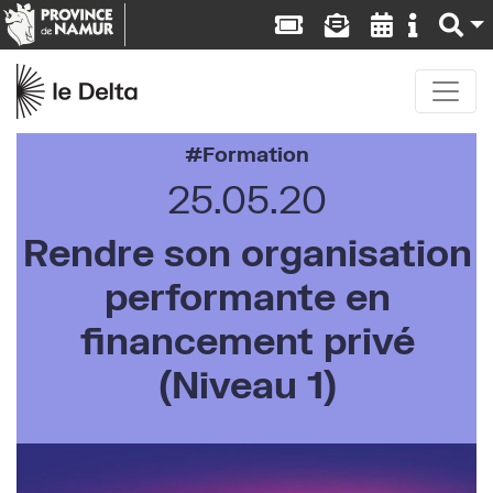
Formation
25.05.20
Rendre son organisation
performante en
financement privé
(Niveau 1)