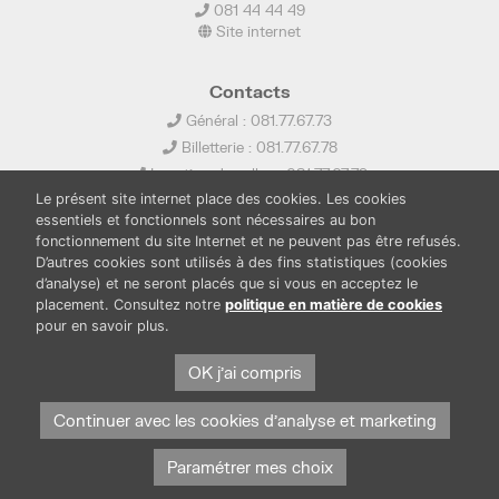
081 44 44 49
Site internet
Contacts
Général : 081.77.67.73
Billetterie : 081.77.67.78
Location de salles : 081.77.67.79
Le présent site internet place des cookies. Les cookies
info@ledelta.be
essentiels et fonctionnels sont nécessaires au bon
fonctionnement du site Internet et ne peuvent pas être refusés.
D’autres cookies sont utilisés à des fins statistiques (cookies
d’analyse) et ne seront placés que si vous en acceptez le
placement. Consultez notre
politique en matière de cookies
pour en savoir plus.
PUBLICATIONS
LOCATION DE SALLES
PRESSE
BOUTIQUE
FONDS THIRIONET
OK j'ai compris
Continuer avec les cookies d'analyse et marketing
Paramétrer mes choix
Protection des données et cookies
Mentions légales