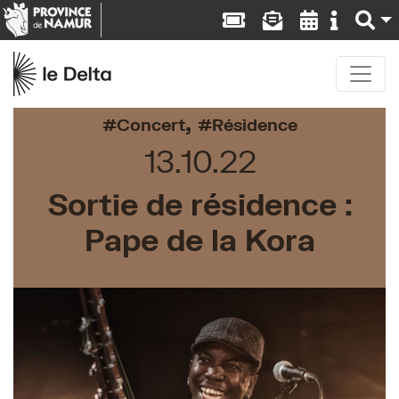
,
Concert
Résidence
13.10.22
Sortie de résidence :
Pape de la Kora