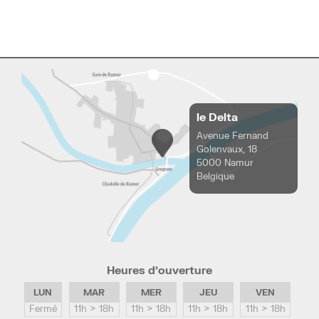
le Delta
Avenue Fernand
Golenvaux, 18
5000 Namur
Belgique
Heures d’ouverture
LUN
MAR
MER
JEU
VEN
Fermé
11h > 18h
11h > 18h
11h > 18h
11h > 18h