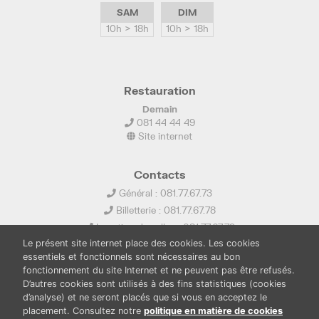
SAM
DIM
10h > 18h
10h > 18h
Restauration
Demain
081 44 44 49
Site internet
Contacts
Général : 081.77.67.73
Billetterie : 081.77.67.78
Location de salles : 081.77.67.79
Le présent site internet place des cookies. Les cookies
info@ledelta.be
essentiels et fonctionnels sont nécessaires au bon
fonctionnement du site Internet et ne peuvent pas être refusés.
D’autres cookies sont utilisés à des fins statistiques (cookies
d’analyse) et ne seront placés que si vous en acceptez le
placement. Consultez notre
politique en matière de cookies