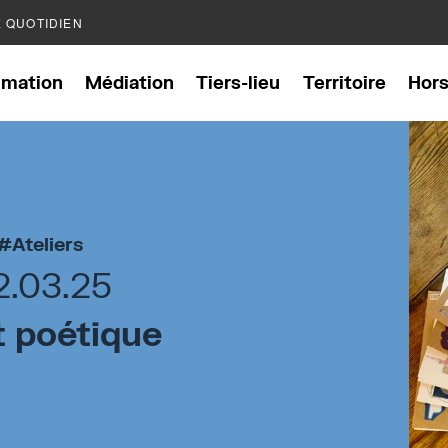
E QUOTIDIEN
mation
Médiation
Tiers-lieu
Territoire
Hor
Ateliers
2.03.25
t poétique