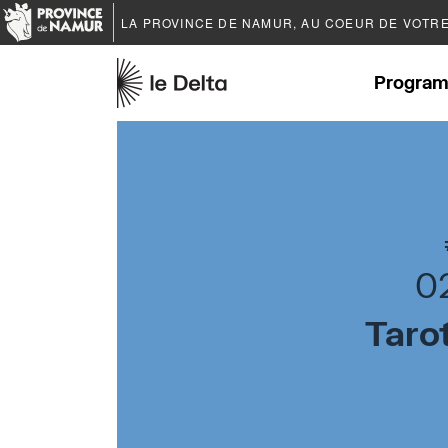
LA PROVINCE DE
NAMUR
, AU COEUR DE VOTR
Program
0
Taro