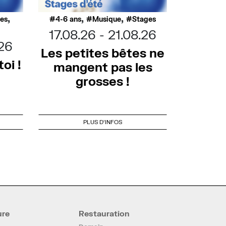
,
,
,
ues
4-6 ans
Musique
Stages
17.08.26
21.08.26
.26
Les petites bêtes ne
oi !
mangent pas les
grosses !
PLUS D'INFOS
ure
Restauration