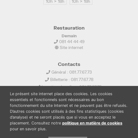
10h > 18h
10h > 18h
Restauration
Demain
081 44 44 49
Site internet
Contacts
Général : 081.77.67.73
Billetterie : 081.77.67.78
Location de salles : 081.77.67.79
Le présent site internet place des cookies. Les cookies
info@ledelta.be
essentiels et fonctionnels sont nécessaires au bon
fonctionnement du site Internet et ne peuvent pas être refusés.
D’autres cookies sont utilisés à des fins statistiques (cookies
d’analyse) et ne seront placés que si vous en acceptez le
placement. Consultez notre
politique en matière de cookies
pour en savoir plus.
PUBLICATIONS
LOCATION DE SALLES