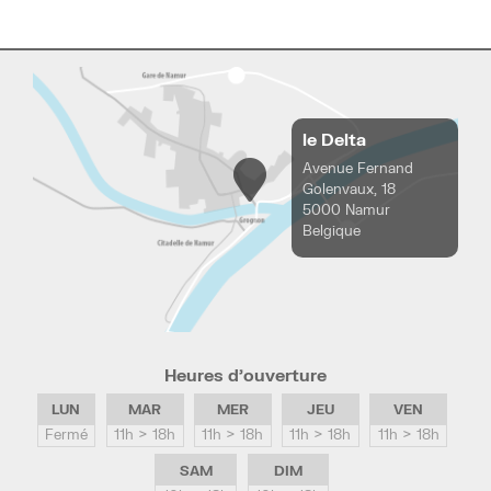
le Delta
Avenue Fernand
Golenvaux, 18
5000 Namur
Belgique
Heures d’ouverture
LUN
MAR
MER
JEU
VEN
Fermé
11h > 18h
11h > 18h
11h > 18h
11h > 18h
SAM
DIM