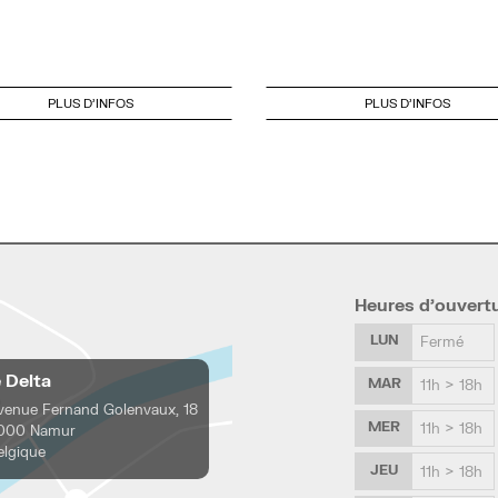
PLUS D'INFOS
PLUS D'INFOS
Heures d’ouvert
LUN
Fermé
e Delta
MAR
11h > 18h
venue Fernand Golenvaux, 18
MER
11h > 18h
000 Namur
elgique
JEU
11h > 18h