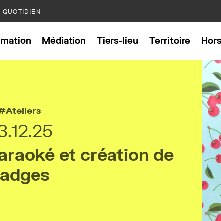
E QUOTIDIEN
mation
Médiation
Tiers-lieu
Territoire
Hor
Ateliers
3.12.25
araoké et création de
adges