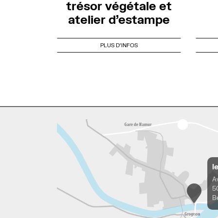
trésor végétale et
atelier d’estampe
PLUS D'INFOS
l
A
5
B