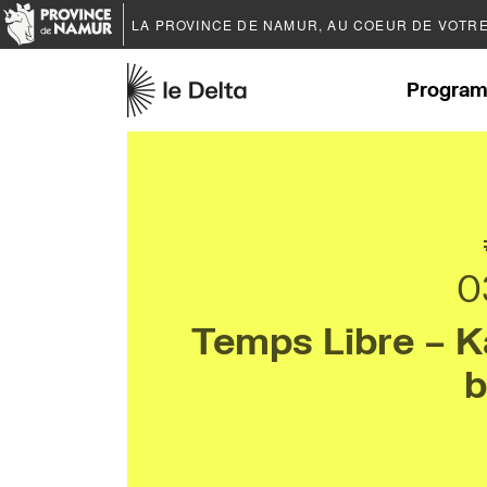
LA PROVINCE DE
NAMUR
, AU COEUR DE VOTR
Program
0
Temps Libre – K
b