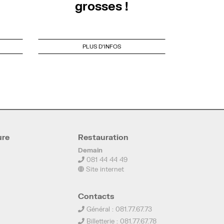
grosses !
PLUS D'INFOS
ure
Restauration
Demain
081 44 44 49
Site internet
Contacts
Général : 081.77.67.73
Billetterie : 081.77.67.78