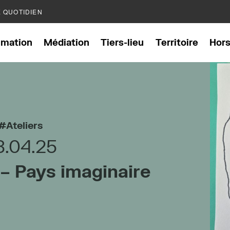
E QUOTIDIEN
mation
Médiation
Tiers-lieu
Territoire
Hor
Ateliers
3.04.25
– Pays imaginaire