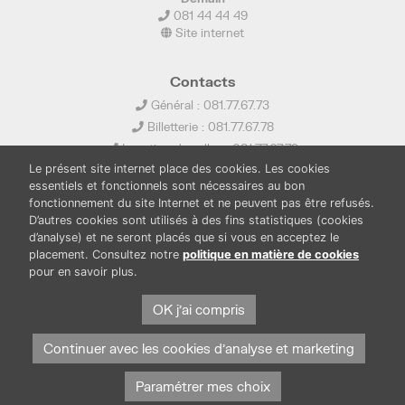
081 44 44 49
Site internet
Contacts
Général : 081.77.67.73
Billetterie : 081.77.67.78
Location de salles : 081.77.67.79
Le présent site internet place des cookies. Les cookies
info@ledelta.be
essentiels et fonctionnels sont nécessaires au bon
fonctionnement du site Internet et ne peuvent pas être refusés.
D’autres cookies sont utilisés à des fins statistiques (cookies
d’analyse) et ne seront placés que si vous en acceptez le
placement. Consultez notre
politique en matière de cookies
pour en savoir plus.
PUBLICATIONS
LOCATION DE SALLES
OK j'ai compris
PRESSE
BOUTIQUE
FONDS THIRIONET
Continuer avec les cookies d'analyse et marketing
Paramétrer mes choix
Protection des données et cookies
Mentions légales