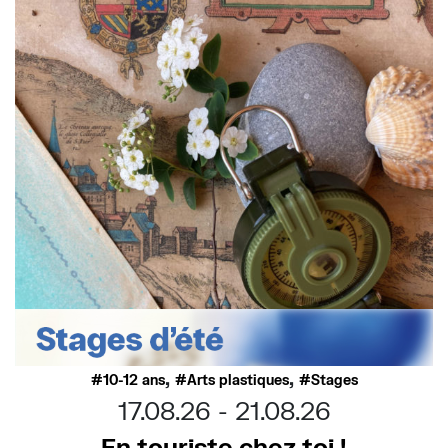
,
,
10-12 ans
Arts plastiques
Stages
17.08.26
21.08.26
En touriste chez toi !