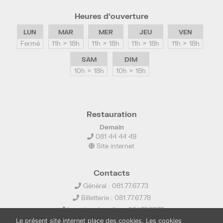
Heures d’ouverture
LUN
MAR
MER
JEU
VEN
Fermé
11h > 18h
11h > 18h
11h > 18h
11h > 18h
SAM
DIM
10h > 18h
10h > 18h
Restauration
Demain
081 44 44 49
Site internet
Contacts
Général : 081.77.67.73
Billetterie : 081.77.67.78
Location de salles : 081.77.67.79
Le présent site internet place des cookies. Les cookies
info@ledelta.be