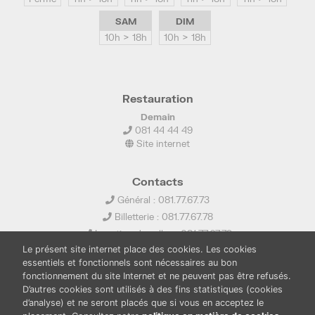
SAM
DIM
10h > 18h
10h > 18h
Restauration
Demain
081 44 44 49
Site internet
Contacts
Général : 081.77.67.73
Billetterie : 081.77.67.78
Location de salles : 081.77.67.79
Le présent site internet place des cookies. Les cookies
info@ledelta.be
essentiels et fonctionnels sont nécessaires au bon
fonctionnement du site Internet et ne peuvent pas être refusés.
D’autres cookies sont utilisés à des fins statistiques (cookies
d’analyse) et ne seront placés que si vous en acceptez le