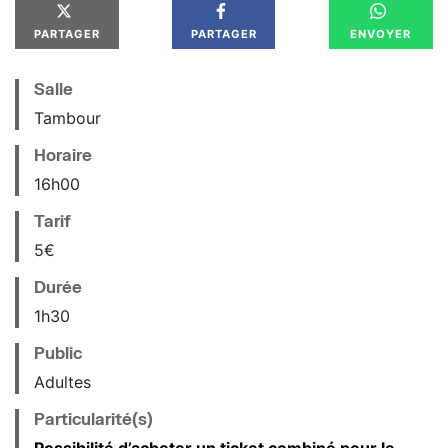
PARTAGER
PARTAGER
ENVOYER
Salle
Tambour
Horaire
16
h
00
Tarif
5€
Durée
1h30
Public
Adultes
Particularité(s)
Possibilité d’acheter un ticket combiné pour le