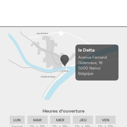
le Delta
Avenue Fernand
Golenvaux, 18
5000 Namur
Belgique
Heures d’ouverture
LUN
MAR
MER
JEU
VEN
Fermé
11h > 18h
11h > 18h
11h > 18h
11h > 18h