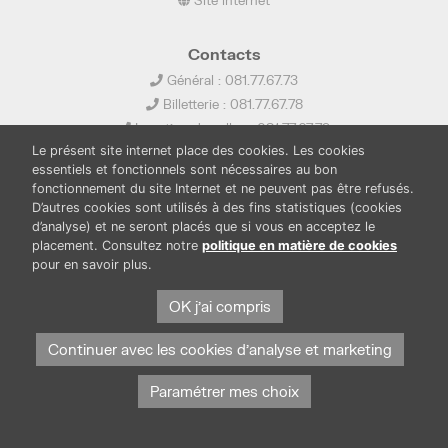
Contacts
Général : 081.77.67.73
Billetterie : 081.77.67.78
Location de salles : 081.77.67.79
Le présent site internet place des cookies. Les cookies
info@ledelta.be
essentiels et fonctionnels sont nécessaires au bon
fonctionnement du site Internet et ne peuvent pas être refusés.
D’autres cookies sont utilisés à des fins statistiques (cookies
d’analyse) et ne seront placés que si vous en acceptez le
placement. Consultez notre
politique en matière de cookies
pour en savoir plus.
PUBLICATIONS
LOCATION DE SALLES
PRESSE
BOUTIQUE
FONDS THIRIONET
OK j'ai compris
Continuer avec les cookies d'analyse et marketing
Paramétrer mes choix
Protection des données et cookies
Mentions légales
© Province de Namur. Tous droits réservés.