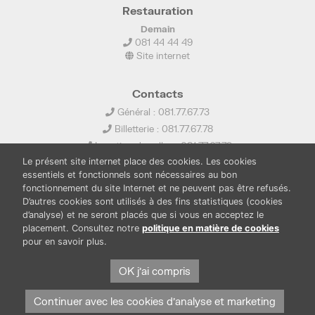
Restauration
Demain
081 44 44 49
Site internet
Contacts
Général : 081.77.67.73
Billetterie : 081.77.67.78
Location de salles : 081.77.67.79
Le présent site internet place des cookies. Les cookies
info@ledelta.be
essentiels et fonctionnels sont nécessaires au bon
fonctionnement du site Internet et ne peuvent pas être refusés.
D’autres cookies sont utilisés à des fins statistiques (cookies
d’analyse) et ne seront placés que si vous en acceptez le
placement. Consultez notre
politique en matière de cookies
pour en savoir plus.
PUBLICATIONS
LOCATION DE SALLES
PRESSE
BOUTIQUE
FONDS THIRIONET
OK j'ai compris
Continuer avec les cookies d'analyse et marketing