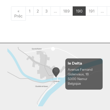
«
1
2
3
…
189
190
191
…
Préc
le Delta
Avenue Fernand
Golenvaux, 18
5000 Namur
Belgique