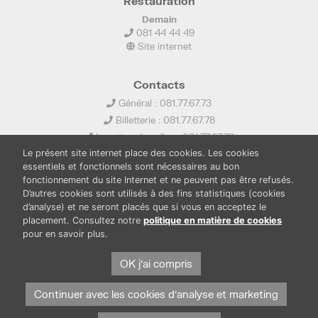
Restauration
Demain
081 44 44 49
Site internet
Contacts
Général : 081.77.67.73
Billetterie : 081.77.67.78
Location de salles : 081.77.67.79
Le présent site internet place des cookies. Les cookies
info@ledelta.be
essentiels et fonctionnels sont nécessaires au bon
fonctionnement du site Internet et ne peuvent pas être refusés.
D’autres cookies sont utilisés à des fins statistiques (cookies
d’analyse) et ne seront placés que si vous en acceptez le
placement. Consultez notre
politique en matière de cookies
pour en savoir plus.
PUBLICATIONS
LOCATION DE SALLES
OK j'ai compris
PRESSE
BOUTIQUE
FONDS THIRIONET
Continuer avec les cookies d'analyse et marketing