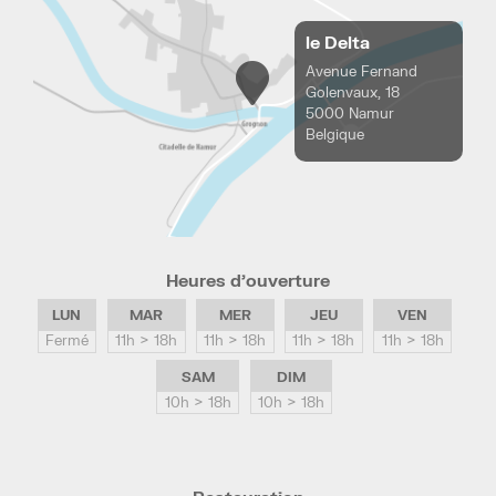
le Delta
Avenue Fernand
Golenvaux, 18
5000 Namur
Belgique
Heures d’ouverture
LUN
MAR
MER
JEU
VEN
Fermé
11h > 18h
11h > 18h
11h > 18h
11h > 18h
SAM
DIM
10h > 18h
10h > 18h