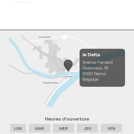
le Delta
Avenue Fernand
Golenvaux, 18
5000 Namur
Belgique
Heures d’ouverture
LUN
MAR
MER
JEU
VEN