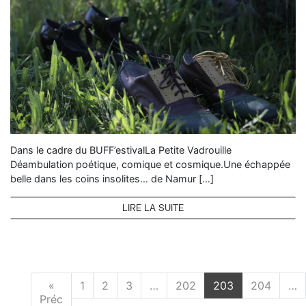
Dans le cadre du BUFF’estivalLa Petite Vadrouille
Déambulation poétique, comique et cosmique.Une échappée
belle dans les coins insolites… de Namur […]
LIRE LA SUITE
«
1
2
3
…
202
203
204
…
Préc