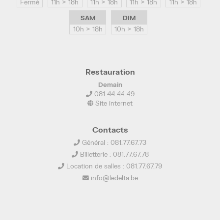
Fermé
11h > 18h
11h > 18h
11h > 18h
11h > 18h
SAM
DIM
10h > 18h
10h > 18h
Restauration
Demain
081 44 44 49
Site internet
Contacts
Général : 081.77.67.73
Billetterie : 081.77.67.78
Location de salles : 081.77.67.79
info@ledelta.be