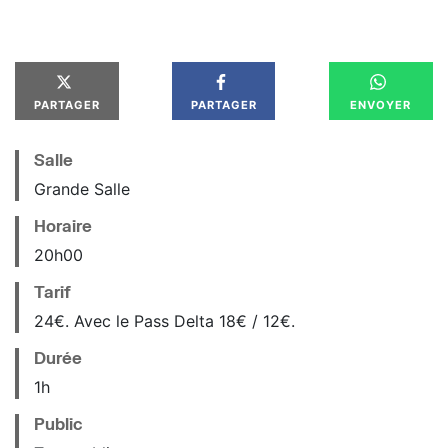
PARTAGER
PARTAGER
ENVOYER
Salle
Grande Salle
Horaire
20
h
00
Tarif
24€. Avec le Pass Delta 18€ / 12€.
Durée
1h
Public