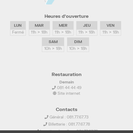
Heures d’ouverture
LUN
MAR
MER
JEU
VEN
Fermé
11h > 18h
11h > 18h
11h > 18h
11h > 18h
SAM
DIM
10h > 18h
10h > 18h
Restauration
Demain
081 44 44 49
Site internet
Contacts
Général : 081.77.67.73
Billetterie : 081.77.67.78
Location de salles : 081.77.67.79