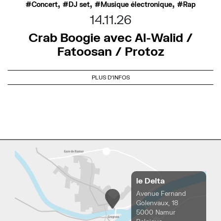
,
,
,
Concert
DJ set
Musique électronique
Rap
14.11.26
Crab Boogie avec Al-Walid /
Fatoosan / Protoz
PLUS D'INFOS
le Delta
Avenue Fernand
Golenvaux, 18
5000 Namur