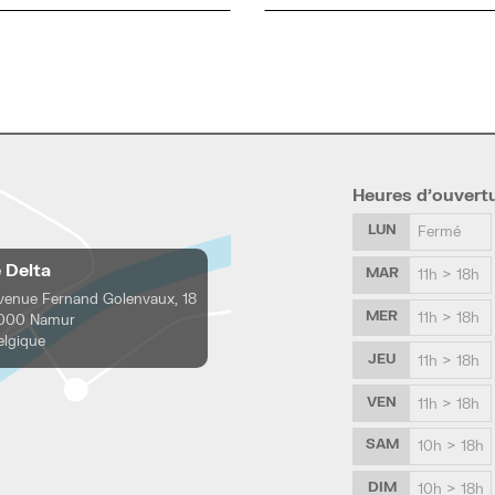
Heures d’ouvert
LUN
Fermé
e Delta
MAR
11h > 18h
venue Fernand Golenvaux, 18
MER
11h > 18h
000 Namur
elgique
JEU
11h > 18h
VEN
11h > 18h
SAM
10h > 18h
DIM
10h > 18h