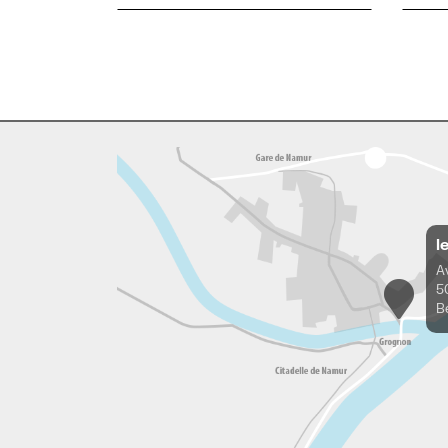
l
A
5
B