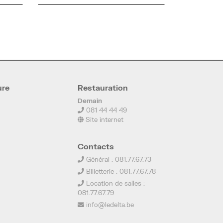
ure
Restauration
Demain
081 44 44 49
Site internet
Contacts
Général : 081.77.67.73
Billetterie : 081.77.67.78
Location de salles :
081.77.67.79
info@ledelta.be