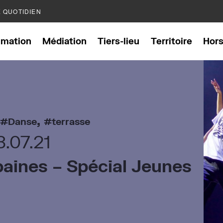
E QUOTIDIEN
mation
Médiation
Tiers-lieu
Territoire
Hor
,
Danse
terrasse
3.07.21
baines – Spécial Jeunes