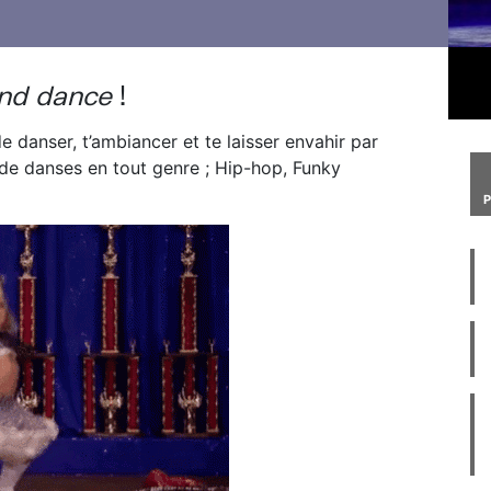
nd dance
!
 de danser, t’ambiancer et te laisser envahir par
s de danses en tout genre ; Hip-hop, Funky