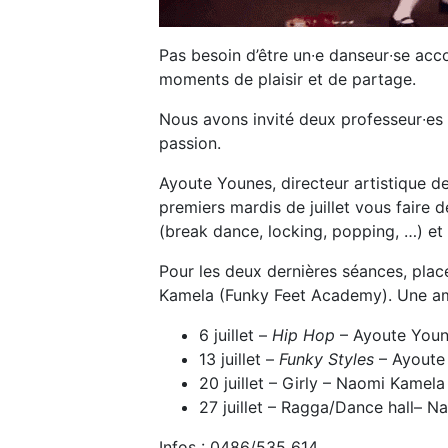
Pas besoin d’être un∙e danseur∙se acco
moments de plaisir et de partage.
Nous avons invité deux professeur∙es
passion.
Ayoute Younes, directeur artistique d
premiers mardis de juillet vous faire d
(break dance, locking, popping, …) et 
Pour les deux dernières séances, plac
Kamela (Funky Feet Academy). Une am
6 juillet –
Hip Hop
– Ayoute You
13 juillet –
Funky Styles
– Ayoute
20 juillet – Girly – Naomi Kamela
27 juillet – Ragga/Dance hall– 
Infos : 0486/535 614