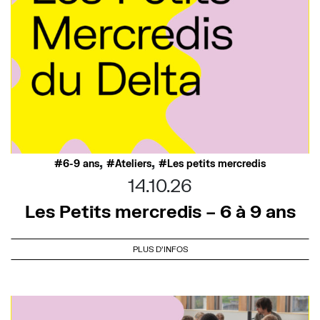
,
,
6-9 ans
Ateliers
Les petits mercredis
14.10.26
Les Petits mercredis – 6 à 9 ans
PLUS D'INFOS