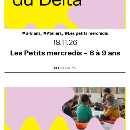
,
,
6-9 ans
Ateliers
Les petits mercredis
18.11.26
Les Petits mercredis – 6 à 9 ans
PLUS D'INFOS