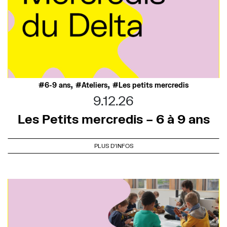
,
,
6-9 ans
Ateliers
Les petits mercredis
9.12.26
Les Petits mercredis – 6 à 9 ans
PLUS D'INFOS