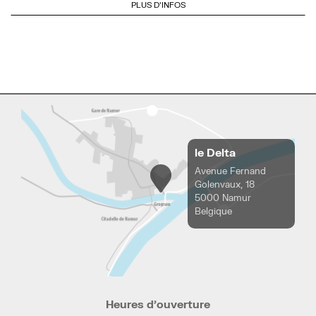
PLUS D'INFOS
le Delta
Avenue Fernand
Golenvaux, 18
5000 Namur
Belgique
Heures d’ouverture