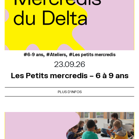
,
,
6-9 ans
Ateliers
Les petits mercredis
23.09.26
Les Petits mercredis – 6 à 9 ans
PLUS D'INFOS