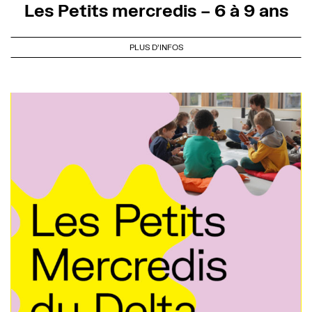
Les Petits mercredis – 6 à 9 ans
PLUS D'INFOS