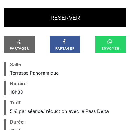
RÉSERVER
PARTAGER
PARTAGER
ENVOYER
Salle
Terrasse Panoramique
Horaire
18
h
30
Tarif
5 € par séance/ réduction avec le Pass Delta
Durée