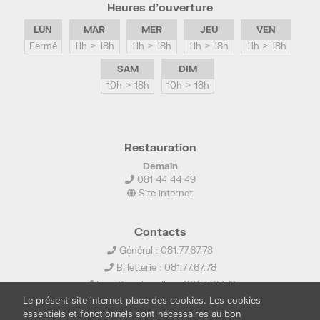
Heures d’ouverture
LUN
MAR
MER
JEU
VEN
Fermé
11h > 18h
11h > 18h
11h > 18h
11h > 18h
SAM
DIM
10h > 18h
10h > 18h
Restauration
Demain
081 44 44 49
Site internet
Contacts
Général : 081.77.67.73
Billetterie : 081.77.67.78
Location de salles : 081.77.67.79
Le présent site internet place des cookies. Les cookies
info@ledelta.be
essentiels et fonctionnels sont nécessaires au bon