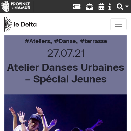
,
,
Ateliers
Danse
terrasse
27.07.21
Atelier Danses Urbaines
– Spécial Jeunes