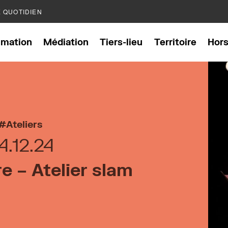
E QUOTIDIEN
mation
Médiation
Tiers-lieu
Territoire
Hor
Ateliers
4.12.24
e – Atelier slam