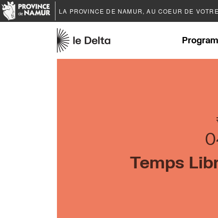
LA PROVINCE DE
NAMUR
, AU COEUR DE VOTR
Program
0
Temps Libr