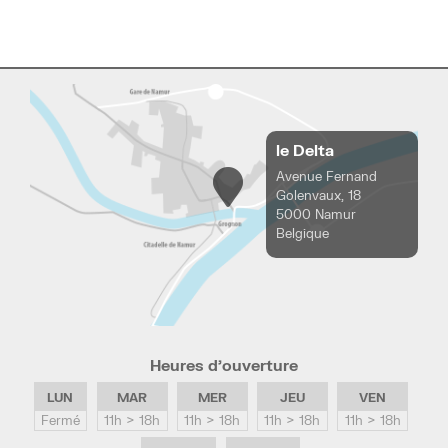
le Delta
Avenue Fernand
Golenvaux, 18
5000 Namur
Belgique
Heures d’ouverture
LUN
MAR
MER
JEU
VEN
Fermé
11h > 18h
11h > 18h
11h > 18h
11h > 18h