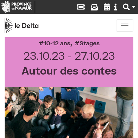
,
10-12 ans
Stages
23.10.23
27.10.23
Autour des contes