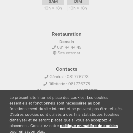
SAM
DIM
10h > 18h
10h > 18h
Restauration
Demain
081 44 44 49
Site internet
Contacts
Général : 081.77.67.73
Billetterie : 081.77.67.78
Location de salles : 081.77.67.79
Le présent site internet place des cookies. Les cookies
info@ledelta.be
essentiels et fonctionnels sont nécessaires au bon
fonctionnement du site Internet et ne peuvent pas être refusés.
D’autres cookies sont utilisés à des fins statistiques (cookies
d’analyse) et ne seront placés que si vous en acceptez le
placement. Consultez notre
politique en matière de cookies
pour en savoir plus.