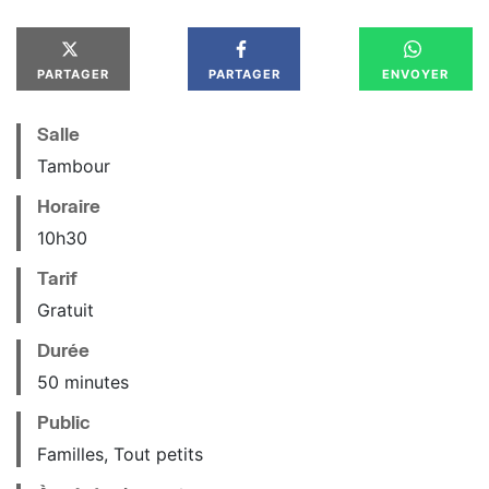
PARTAGER
PARTAGER
ENVOYER
Salle
Tambour
Horaire
10
h
30
Tarif
Gratuit
Durée
50 minutes
Public
Familles, Tout petits