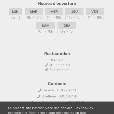
Heures d’ouverture
LUN
MAR
MER
JEU
VEN
Fermé
11h > 18h
11h > 18h
11h > 18h
11h > 18h
SAM
DIM
10h > 18h
10h > 18h
Restauration
Demain
081 44 44 49
Site internet
Contacts
Général : 081.77.67.73
Billetterie : 081.77.67.78
Location de salles : 081.77.67.79
Le présent site internet place des cookies. Les cookies
info@ledelta.be
essentiels et fonctionnels sont nécessaires au bon