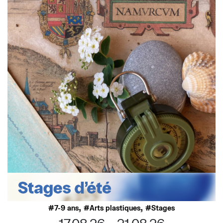
,
,
7-9 ans
Arts plastiques
Stages