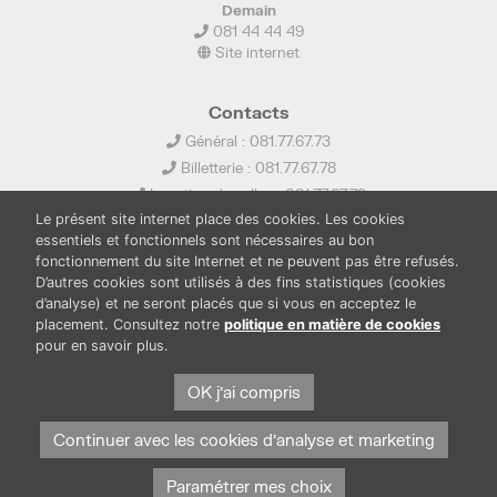
Demain
081 44 44 49
Site internet
Contacts
Général : 081.77.67.73
Billetterie : 081.77.67.78
Location de salles : 081.77.67.79
Le présent site internet place des cookies. Les cookies
info@ledelta.be
essentiels et fonctionnels sont nécessaires au bon
fonctionnement du site Internet et ne peuvent pas être refusés.
D’autres cookies sont utilisés à des fins statistiques (cookies
d’analyse) et ne seront placés que si vous en acceptez le
placement. Consultez notre
politique en matière de cookies
pour en savoir plus.
PUBLICATIONS
LOCATION DE SALLES
PRESSE
BOUTIQUE
FONDS THIRIONET
OK j'ai compris
Continuer avec les cookies d'analyse et marketing
Paramétrer mes choix