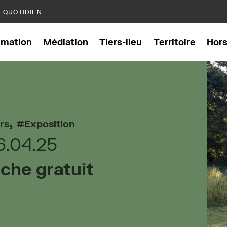
E QUOTIDIEN
mation
Médiation
Tiers-lieu
Territoire
Hor
,
ers
Exposition
6.04.25
che gratuit