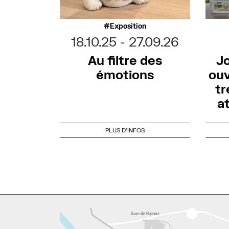
Exposition
18.10.25
27.09.26
Au filtre des
J
émotions
ouv
tr
a
PLUS D'INFOS