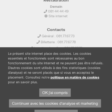
Restauration
Demain
081 44 44 49
Site internet
Contacts
Général : 081.77.67.73
Billetterie : 081.77.67.78
Location de salles : 081.77.67.79
Le présent site internet place des cookies. Les cookies
info@ledelta.be
essentiels et fonctionnels sont nécessaires au bon
fonctionnement du site Internet et ne peuvent pas être refusés.
D’autres cookies sont utilisés à des fins statistiques (cookies
d’analyse) et ne seront placés que si vous en acceptez le
placement. Consultez notre
politique en matière de cookies
pour en savoir plus.
PUBLICATIONS
LOCATION DE SALLES
OK j'ai compris
PRESSE
BOUTIQUE
FONDS THIRIONET
Continuer avec les cookies d'analyse et marketing