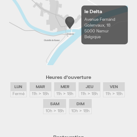
le Delta
Avenue Fernand
Golenvaux, 18
5000 Namur
Belgique
Heures d’ouverture
LUN
MAR
MER
JEU
VEN
Fermé
11h > 18h
11h > 18h
11h > 18h
11h > 18h
SAM
DIM
10h > 18h
10h > 18h