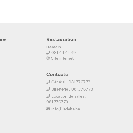
ure
Restauration
Demain
081 44 44 49
Site internet
Contacts
Général : 081.77.67.73
Billetterie : 081.77.67.78
Location de salles :
081.77.67.79
info@ledelta.be