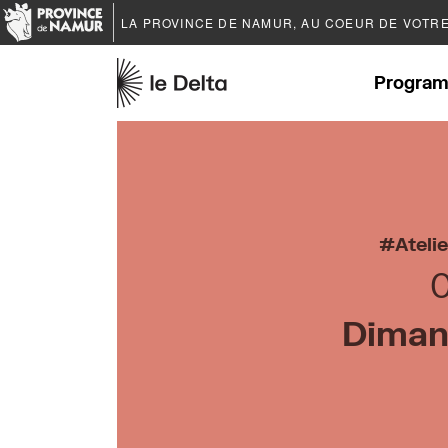
LA PROVINCE DE
NAMUR
, AU COEUR DE VOTR
Program
Ateli
0
Diman