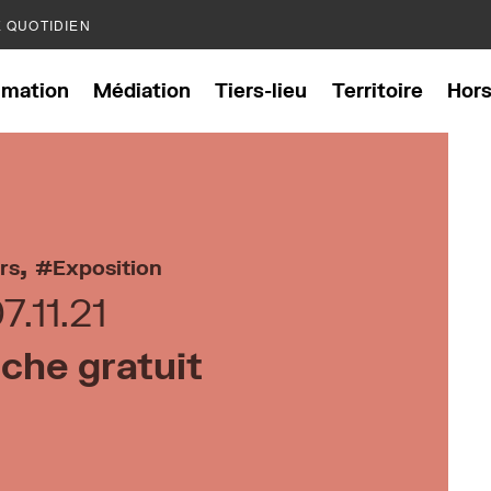
E QUOTIDIEN
mation
Médiation
Tiers-lieu
Territoire
Hor
,
ers
Exposition
7.11.21
che gratuit