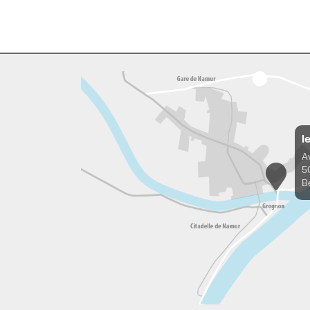
l
A
5
B