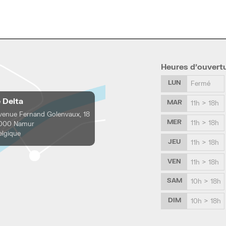
Heures d’ouvert
LUN
Fermé
e Delta
MAR
11h > 18h
venue Fernand Golenvaux, 18
MER
11h > 18h
000 Namur
elgique
JEU
11h > 18h
VEN
11h > 18h
SAM
10h > 18h
DIM
10h > 18h