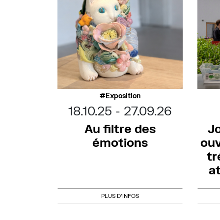
Exposition
18.10.25
27.09.26
Au filtre des
J
émotions
ouv
tr
a
PLUS D'INFOS